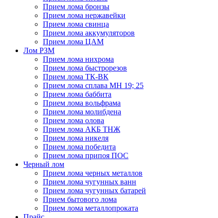
Прием лома бронзы
Прием лома нержавейки
Прием лома свинца
Прием лома аккумуляторов
Прием лома ЦАМ
Лом РЗМ
Прием лома нихрома
Прием лома быстрорезов
Прием лома ТК-ВК
Прием лома сплава МН 19; 25
Прием лома баббита
Прием лома вольфрама
Прием лома молибдена
Прием лома олова
Прием лома АКБ ТНЖ
Прием лома никеля
Прием лома победита
Прием лома припоя ПОС
Черный лом
Прием лома черных металлов
Прием лома чугунных ванн
Прием лома чугунных батарей
Прием бытового лома
Прием лома металлопроката
Прайс