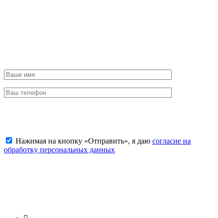
ЗВОНОК
Чтобы согласовать время приезда или задать интересующие
вас вопросы об услугах, звоните
8 (925) 506-77-79
.
Отправить заявку
Нажимая на кнопку «Отправить», я даю
согласие на
обработку персональных данных