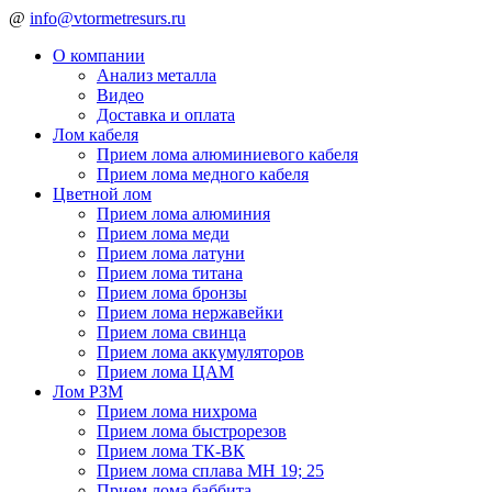
@
info@vtormetresurs.ru
О компании
Анализ металла
Видео
Доставка и оплата
Лом кабеля
Прием лома алюминиевого кабеля
Прием лома медного кабеля
Цветной лом
Прием лома алюминия
Прием лома меди
Прием лома латуни
Прием лома титана
Прием лома бронзы
Прием лома нержавейки
Прием лома свинца
Прием лома аккумуляторов
Прием лома ЦАМ
Лом РЗМ
Прием лома нихрома
Прием лома быстрорезов
Прием лома ТК-ВК
Прием лома сплава МН 19; 25
Прием лома баббита