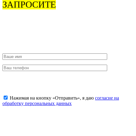
ЗАПРОСИТЕ
ОБРАТНЫЙ
ЗВОНОК
Чтобы согласовать время приезда или задать интересующие
вас вопросы об услугах, звоните
8 (925) 506-77-79
.
Отправить заявку
Нажимая на кнопку «Отправить», я даю
согласие на
обработку персональных данных