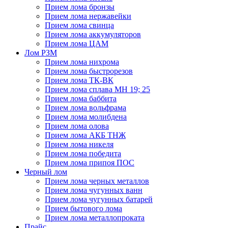
Прием лома бронзы
Прием лома нержавейки
Прием лома свинца
Прием лома аккумуляторов
Прием лома ЦАМ
Лом РЗМ
Прием лома нихрома
Прием лома быстрорезов
Прием лома ТК-ВК
Прием лома сплава МН 19; 25
Прием лома баббита
Прием лома вольфрама
Прием лома молибдена
Прием лома олова
Прием лома АКБ ТНЖ
Прием лома никеля
Прием лома победита
Прием лома припоя ПОС
Черный лом
Прием лома черных металлов
Прием лома чугунных ванн
Прием лома чугунных батарей
Прием бытового лома
Прием лома металлопроката
Прайс