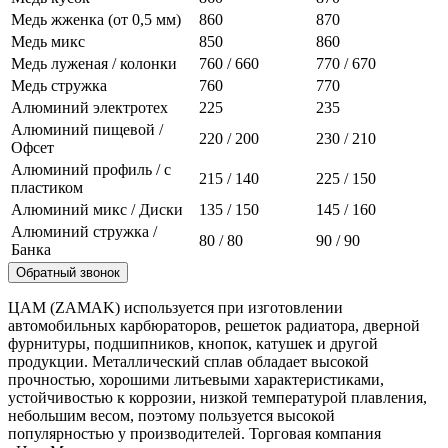
Медь жженка (от 0,5 мм)
860
870
Медь микс
850
860
Медь луженая / колонки
760 / 660
770 / 670
Медь стружка
760
770
Алюминий электротех
225
235
Алюминий пищевой /
220 / 200
230 / 210
Офсет
Алюминий профиль / с
215 / 140
225 / 150
пластиком
Алюминий микс / Диски
135 / 150
145 / 160
Алюминий стружка /
80 / 80
90 / 90
Банка
Обратный звонок
ЦАМ (ZAMAK) используется при изготовлении
автомобильных карбюраторов, решеток радиатора, дверной
фурнитуры, подшипников, кнопок, катушек и другой
продукции. Металлический сплав обладает высокой
прочностью, хорошими литьевыми характеристиками,
устойчивостью к коррозии, низкой температурой плавления,
небольшим весом, поэтому пользуется высокой
популярностью у производителей. Торговая компания