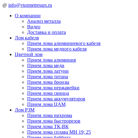
@
info@vtormetresurs.ru
О компании
Анализ металла
Видео
Доставка и оплата
Лом кабеля
Прием лома алюминиевого кабеля
Прием лома медного кабеля
Цветной лом
Прием лома алюминия
Прием лома меди
Прием лома латуни
Прием лома титана
Прием лома бронзы
Прием лома нержавейки
Прием лома свинца
Прием лома аккумуляторов
Прием лома ЦАМ
Лом РЗМ
Прием лома нихрома
Прием лома быстрорезов
Прием лома ТК-ВК
Прием лома сплава МН 19; 25
Прием лома баббита