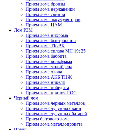
Прием лома бронзы
Прием лома нержавейки
Прием лома свинца
Прием лома аккумуляторов
Прием лома ЦАМ
Лом РЗМ
Прием лома нихрома
Прием лома быстрорезов
Прием лома ТК-ВК
Прием лома сплава МН 19; 25
Прием лома баббита
Прием лома вольфрама
Прием лома молибдена
Прием лома олова
Прием лома АКБ ТНЖ
Прием лома никеля
Прием лома победита
Прием лома припоя ПОС
Черный лом
Прием лома черных металлов
Прием лома чугунных ванн
Прием лома чугунных батарей
Прием бытового лома
Прием лома металлопроката
Прайс