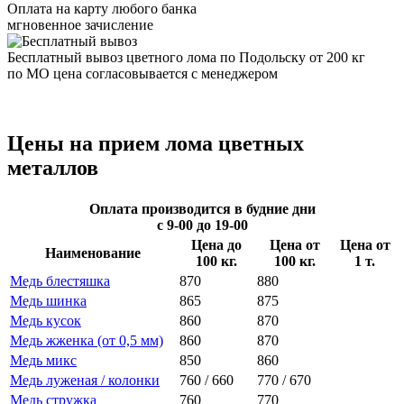
Оплата на карту любого банка
мгновенное зачисление
Бесплатный вывоз цветного лома по Подольску от 200 кг
по МО цена согласовывается с менеджером
Цены на прием лома цветных
металлов
Оплата производится в будние дни
с 9-00 до 19-00
Цена до
Цена от
Цена от
Наименование
100 кг.
100 кг.
1 т.
Медь блестяшка
870
880
Медь шинка
865
875
Медь кусок
860
870
Медь жженка (от 0,5 мм)
860
870
Медь микс
850
860
Медь луженая / колонки
760 / 660
770 / 670
Медь стружка
760
770