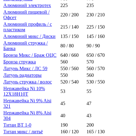
Алюминий электротех
225
235
Алюминий пищевой /
220 / 200
230 / 210
Офсет
Алюминий профиль / с
215 / 140
225 / 150
пластиком
Алюминий микс / Диски
135 / 150
145 / 160
Алюминий стружка /
80 / 80
90 / 90
Банка
Бронза Микс / Браж ОЦС
640 / 660
650 / 670
Бронза стружка
560
570
Латунь Микс / ЛС 59
550 / 560
560 / 570
Латунь радиаторы
550
560
Латунь стружка / волос
520 / 540
530 / 550
Нержавейка Ni 10%
53
55
12Х18Н10Т
Нержавейка Ni 9% Aisi
45
47
321
Нержавейка Ni 8% Aisi
40
43
304
Титан ВТ 1-0
190
200
Титан микс / литьё
160 / 120
165 / 130