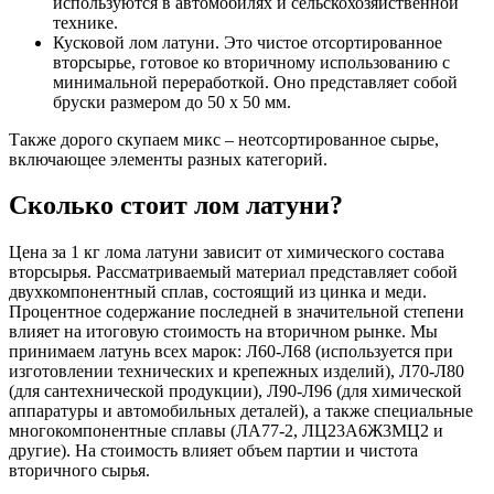
используются в автомобилях и сельскохозяйственной
технике.
Кусковой лом латуни. Это чистое отсортированное
вторсырье, готовое ко вторичному использованию с
минимальной переработкой. Оно представляет собой
бруски размером до 50 х 50 мм.
Также дорого скупаем микс – неотсортированное сырье,
включающее элементы разных категорий.
Сколько стоит лом латуни?
Цена за 1 кг лома латуни зависит от химического состава
вторсырья. Рассматриваемый материал представляет собой
двухкомпонентный сплав, состоящий из цинка и меди.
Процентное содержание последней в значительной степени
влияет на итоговую стоимость на вторичном рынке. Мы
принимаем латунь всех марок: Л60-Л68 (используется при
изготовлении технических и крепежных изделий), Л70-Л80
(для сантехнической продукции), Л90-Л96 (для химической
аппаратуры и автомобильных деталей), а также специальные
многокомпонентные сплавы (ЛА77-2, ЛЦ23А6Ж3МЦ2 и
другие). На стоимость влияет объем партии и чистота
вторичного сырья.