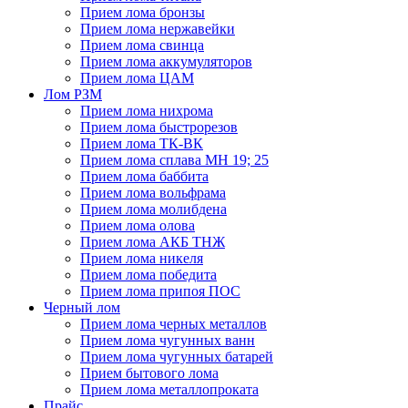
Прием лома бронзы
Прием лома нержавейки
Прием лома свинца
Прием лома аккумуляторов
Прием лома ЦАМ
Лом РЗМ
Прием лома нихрома
Прием лома быстрорезов
Прием лома ТК-ВК
Прием лома сплава МН 19; 25
Прием лома баббита
Прием лома вольфрама
Прием лома молибдена
Прием лома олова
Прием лома АКБ ТНЖ
Прием лома никеля
Прием лома победита
Прием лома припоя ПОС
Черный лом
Прием лома черных металлов
Прием лома чугунных ванн
Прием лома чугунных батарей
Прием бытового лома
Прием лома металлопроката
Прайс