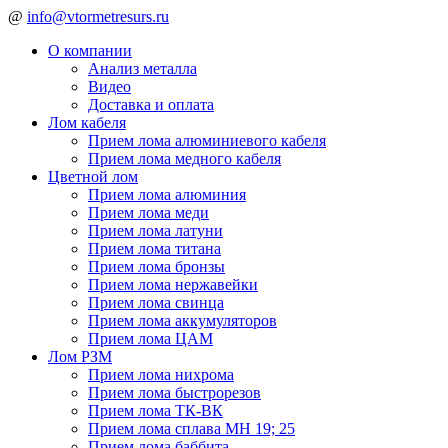
@
info@vtormetresurs.ru
О компании
Анализ металла
Видео
Доставка и оплата
Лом кабеля
Прием лома алюминиевого кабеля
Прием лома медного кабеля
Цветной лом
Прием лома алюминия
Прием лома меди
Прием лома латуни
Прием лома титана
Прием лома бронзы
Прием лома нержавейки
Прием лома свинца
Прием лома аккумуляторов
Прием лома ЦАМ
Лом РЗМ
Прием лома нихрома
Прием лома быстрорезов
Прием лома ТК-ВК
Прием лома сплава МН 19; 25
Прием лома баббита