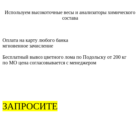
Используем высокоточные весы и анализаторы химического
состава
Оплата на карту любого банка
мгновенное зачисление
Бесплатный вывоз цветного лома по Подольску от 200 кг
по МО цена согласовывается с менеджером
ЗАПРОСИТЕ
ОБРАТНЫЙ
ЗВОНОК
Чтобы согласовать время приезда или задать интересующие
вас вопросы об услугах, звоните
8 (925) 506-77-79
.