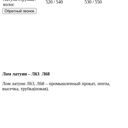
520 / 540
530 / 550
волос
Обратный звонок
Лом латуни – Л63 Л68
Лом латуни Л63, Л68 – промышленный прокат, ленты,
высечка, трубка(новая).