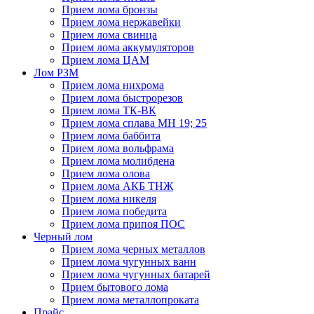
Прием лома бронзы
Прием лома нержавейки
Прием лома свинца
Прием лома аккумуляторов
Прием лома ЦАМ
Лом РЗМ
Прием лома нихрома
Прием лома быстрорезов
Прием лома ТК-ВК
Прием лома сплава МН 19; 25
Прием лома баббита
Прием лома вольфрама
Прием лома молибдена
Прием лома олова
Прием лома АКБ ТНЖ
Прием лома никеля
Прием лома победита
Прием лома припоя ПОС
Черный лом
Прием лома черных металлов
Прием лома чугунных ванн
Прием лома чугунных батарей
Прием бытового лома
Прием лома металлопроката
Прайс