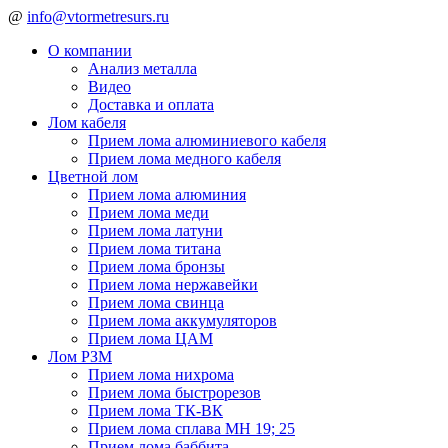
@
info@vtormetresurs.ru
О компании
Анализ металла
Видео
Доставка и оплата
Лом кабеля
Прием лома алюминиевого кабеля
Прием лома медного кабеля
Цветной лом
Прием лома алюминия
Прием лома меди
Прием лома латуни
Прием лома титана
Прием лома бронзы
Прием лома нержавейки
Прием лома свинца
Прием лома аккумуляторов
Прием лома ЦАМ
Лом РЗМ
Прием лома нихрома
Прием лома быстрорезов
Прием лома ТК-ВК
Прием лома сплава МН 19; 25
Прием лома баббита