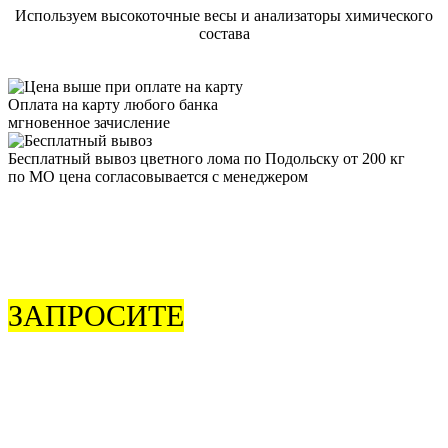
Используем высокоточные весы и анализаторы химического
состава
Оплата на карту любого банка
мгновенное зачисление
Бесплатный вывоз цветного лома по Подольску от 200 кг
по МО цена согласовывается с менеджером
ЗАПРОСИТЕ
ОБРАТНЫЙ
ЗВОНОК
Чтобы согласовать время приезда или задать интересующие
вас вопросы об услугах, звоните
8 (925) 506-77-79
.