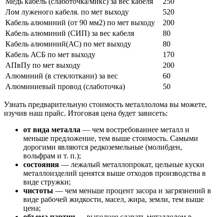
Медь кабель (слаботочка/микс) за вес кабеля
250
Лом луженого кабеля. по мет выходу
520
Кабель алюминий (от 90 мм2) по мет выходу
200
Кабель алюминий (СИП) за вес кабеля
80
Кабель алюминий(АС) по мет выходу
80
Кабель АСБ по мет выходу
170
АПвПу по мет выходу
200
Алюминий (в стеклоткани) за вес
60
Алюминиевый провод (слаботочка)
50
Узнать предварительную стоимость металлолома вы можете,
изучив наш прайс. Итоговая цена будет зависеть:
от вида металла
— чем востребованнее металл и
меньше предложение, тем выше стоимость. Самыми
дорогими являются редкоземельные (молибден,
вольфрам и т. п.);
состояния
— лежалый металлопрокат, цельные куски
металлоизделий ценятся выше отходов производства в
виде стружки;
чистоты
— чем меньше процент засора и загрязнений в
виде рабочей жидкости, масел, жира, земли, тем выше
цена;
объема партии
— выгоднее сдавать металлолом в