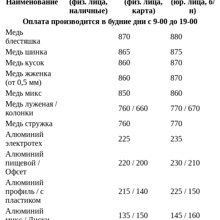
Наименование
(физ. лица,
(физ. лица,
(юр. лица, б/
наличные)
карта)
н)
Оплата производится в будние дни с 9-00 до 19-00
Медь
870
880
блестяшка
Медь шинка
865
875
Медь кусок
860
870
Медь жженка
860
870
(от 0,5 мм)
Медь микс
850
860
Медь луженая /
760 / 660
770 / 670
колонки
Медь стружка
760
770
Алюминий
225
235
электротех
Алюминий
пищевой /
220 / 200
230 / 210
Офсет
Алюминий
профиль / с
215 / 140
225 / 150
пластиком
Алюминий
135 / 150
145 / 160
микс / Диски