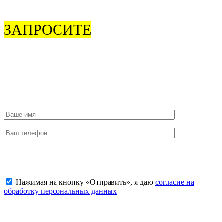
ЗАПРОСИТЕ
ОБРАТНЫЙ
ЗВОНОК
Чтобы согласовать время приезда или задать интересующие
вас вопросы об услугах, звоните
8 (925) 506-77-79
.
Отправить заявку
Нажимая на кнопку «Отправить», я даю
согласие на
обработку персональных данных