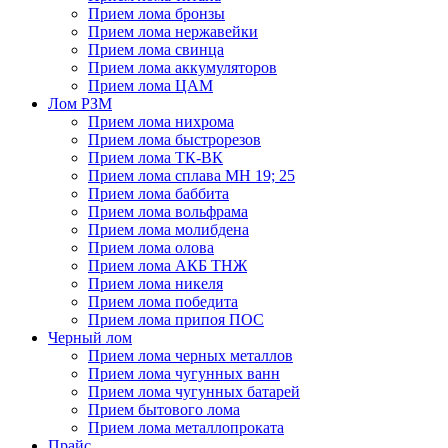
Прием лома бронзы
Прием лома нержавейки
Прием лома свинца
Прием лома аккумуляторов
Прием лома ЦАМ
Лом РЗМ
Прием лома нихрома
Прием лома быстрорезов
Прием лома ТК-ВК
Прием лома сплава МН 19; 25
Прием лома баббита
Прием лома вольфрама
Прием лома молибдена
Прием лома олова
Прием лома АКБ ТНЖ
Прием лома никеля
Прием лома победита
Прием лома припоя ПОС
Черный лом
Прием лома черных металлов
Прием лома чугунных ванн
Прием лома чугунных батарей
Прием бытового лома
Прием лома металлопроката
Прайс