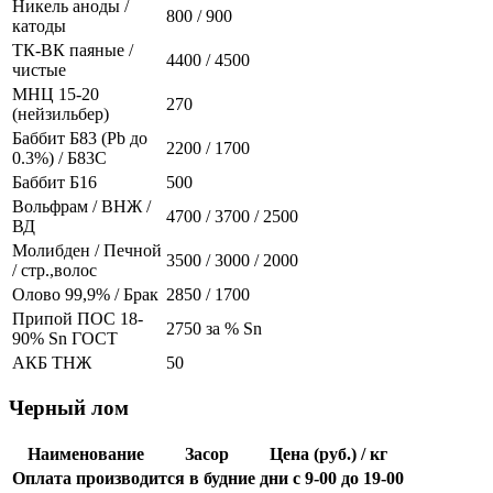
Никель аноды /
800 / 900
катоды
ТК-ВК паяные /
4400 / 4500
чистые
МНЦ 15-20
270
(нейзильбер)
Баббит Б83 (Pb до
2200 / 1700
0.3%) / Б83С
Баббит Б16
500
Вольфрам / ВНЖ /
4700 / 3700 / 2500
ВД
Молибден / Печной
3500 / 3000 / 2000
/ стр.,волос
Олово 99,9% / Брак
2850 / 1700
Припой ПОС 18-
2750 за % Sn
90% Sn ГОСТ
АКБ ТНЖ
50
Черный лом
Наименование
Засор
Цена (руб.) / кг
Оплата производится в будние дни с 9-00 до 19-00