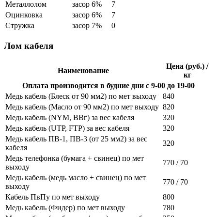
Металлолом
засор 6%
7
Оцинковка
засор 6%
7
Стружка
засор 7%
0
Лом кабеля
Цена (руб.) /
Наименование
кг
Оплата производится в будние дни с 9-00 до 19-00
Медь кабель (Блеск от 90 мм2) по мет выходу
840
Медь кабель (Масло от 90 мм2) по мет выходу
820
Медь кабель (NYM, ВВг) за вес кабеля
320
Медь кабель (UTP, FTP) за вес кабеля
320
Медь кабель ПВ-1, ПВ-3 (от 25 мм2) за вес
320
кабеля
Медь телефонка (бумага + свинец) по мет
770 / 70
выходу
Медь кабель (медь масло + свинец) по мет
770 / 70
выходу
Кабель ПвПу по мет выходу
800
Медь кабель (Фидер) по мет выходу
780