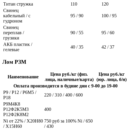
Титан стружка
110
120
Свинец
кабельный / с
95 / 90
100 / 95
гудроном
Свинец
переплав /
90 / 55
95 / 60
грузики
АКБ пластик /
40 / 35
42 / 37
гелевые
Лом РЗМ
Цена руб./кг (физ.
Цена руб./кг
Наименование
лица, наличные/карта)
(юр. лица, б/н)
Оплата производится в будние дни с 9-00 до 19-00
Р9 / Р12 / Р6М5 /
220 / 310 / 400 / 600
Р18
Р9М4К8
Р12Ф2К5М3
400
Р12Ф2К8М2
Ni от 22% / Х20Н80
750 руб за 100% Ni / 650
/ Х15Н60
/ 430