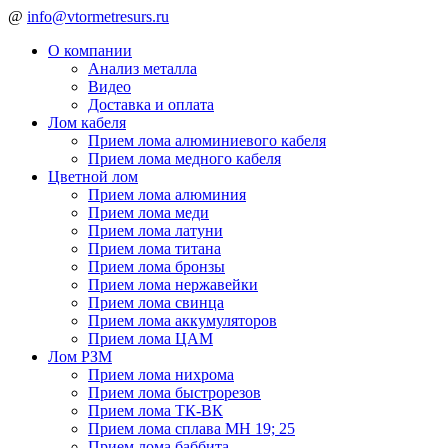
@
info@vtormetresurs.ru
О компании
Анализ металла
Видео
Доставка и оплата
Лом кабеля
Прием лома алюминиевого кабеля
Прием лома медного кабеля
Цветной лом
Прием лома алюминия
Прием лома меди
Прием лома латуни
Прием лома титана
Прием лома бронзы
Прием лома нержавейки
Прием лома свинца
Прием лома аккумуляторов
Прием лома ЦАМ
Лом РЗМ
Прием лома нихрома
Прием лома быстрорезов
Прием лома ТК-ВК
Прием лома сплава МН 19; 25
Прием лома баббита