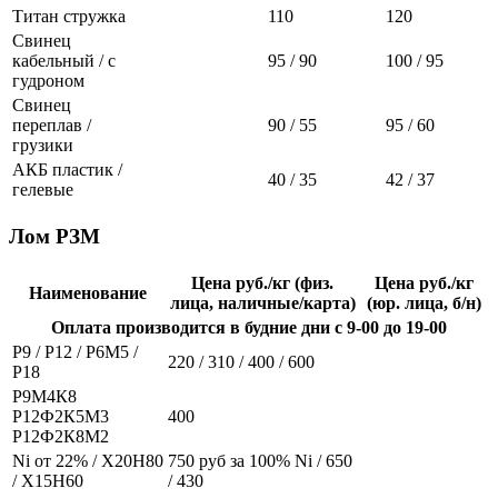
Титан стружка
110
120
Свинец
кабельный / с
95 / 90
100 / 95
гудроном
Свинец
переплав /
90 / 55
95 / 60
грузики
АКБ пластик /
40 / 35
42 / 37
гелевые
Лом РЗМ
Цена руб./кг (физ.
Цена руб./кг
Наименование
лица, наличные/карта)
(юр. лица, б/н)
Оплата производится в будние дни с 9-00 до 19-00
Р9 / Р12 / Р6М5 /
220 / 310 / 400 / 600
Р18
Р9М4К8
Р12Ф2К5М3
400
Р12Ф2К8М2
Ni от 22% / Х20Н80
750 руб за 100% Ni / 650
/ Х15Н60
/ 430