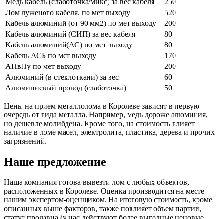
Медь кабель (слаботочка/микс) за вес кабеля
250
Лом луженого кабеля. по мет выходу
520
Кабель алюминий (от 90 мм2) по мет выходу
200
Кабель алюминий (СИП) за вес кабеля
80
Кабель алюминий(АС) по мет выходу
80
Кабель АСБ по мет выходу
170
АПвПу по мет выходу
200
Алюминий (в стеклоткани) за вес
60
Алюминиевый провод (слаботочка)
50
Цены на прием металлолома в Королеве зависят в первую
очередь от вида металла. Например, медь дороже алюминия,
но дешевле молибдена. Кроме того, на стоимость влияет
наличие в ломе масел, электролита, пластика, дерева и прочих
загрязнений.
Наше предложение
Наша компания готова вывезти лом с любых объектов,
расположенных в Королеве. Оценка производится на месте
нашим экспертом-оценщиком. На итоговую стоимость, кроме
описанных выше факторов, также повлияет объем партии,
статус продавца (у нас действуют более выгодные ценовые