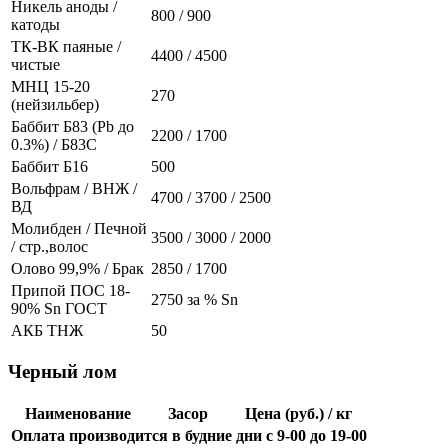
Никель аноды /
800 / 900
катоды
ТК-ВК паяные /
4400 / 4500
чистые
МНЦ 15-20
270
(нейзильбер)
Баббит Б83 (Pb до
2200 / 1700
0.3%) / Б83С
Баббит Б16
500
Вольфрам / ВНЖ /
4700 / 3700 / 2500
ВД
Молибден / Печной
3500 / 3000 / 2000
/ стр.,волос
Олово 99,9% / Брак
2850 / 1700
Припой ПОС 18-
2750 за % Sn
90% Sn ГОСТ
АКБ ТНЖ
50
Черный лом
Наименование
Засор
Цена (руб.) / кг
Оплата производится в будние дни с 9-00 до 19-00