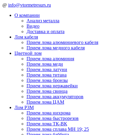
@
info@vtormetresurs.ru
О компании
Анализ металла
Видео
Доставка и оплата
Лом кабеля
Прием лома алюминиевого кабеля
Прием лома медного кабеля
Цветной лом
Прием лома алюминия
Прием лома меди
Прием лома латуни
Прием лома титана
Прием лома бронзы
Прием лома нержавейки
Прием лома свинца
Прием лома аккумуляторов
Прием лома ЦАМ
Лом РЗМ
Прием лома нихрома
Прием лома быстрорезов
Прием лома ТК-ВК
Прием лома сплава МН 19; 25
Прием лома баббита