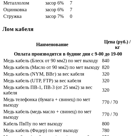
Металлолом
засор 6%
7
Оцинковка
засор 6%
7
Стружка
засор 7%
0
Лом кабеля
Цена (руб.) /
Наименование
кг
Оплата производится в будние дни с 9-00 до 19-00
Медь кабель (Блеск от 90 мм2) по мет выходу
840
Медь кабель (Масло от 90 мм2) по мет выходу
820
Медь кабель (NYM, ВВг) за вес кабеля
320
Медь кабель (UTP, FTP) за вес кабеля
320
Медь кабель ПВ-1, ПВ-3 (от 25 мм2) за вес
320
кабеля
Медь телефонка (бумага + свинец) по мет
770 / 70
выходу
Медь кабель (медь масло + свинец) по мет
770 / 70
выходу
Кабель ПвПу по мет выходу
800
Медь кабель (Фидер) по мет выходу
780