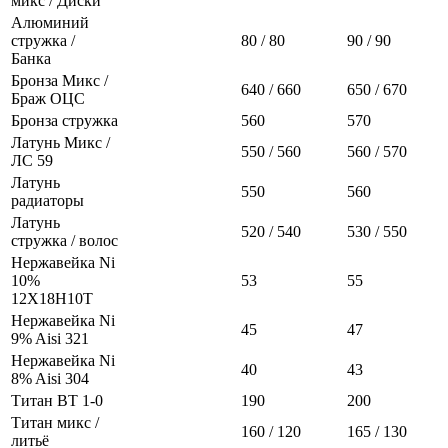
микс / Диски
Алюминий
стружка /
80 / 80
90 / 90
Банка
Бронза Микс /
640 / 660
650 / 670
Браж ОЦС
Бронза стружка
560
570
Латунь Микс /
550 / 560
560 / 570
ЛС 59
Латунь
550
560
радиаторы
Латунь
520 / 540
530 / 550
стружка / волос
Нержавейка Ni
10%
53
55
12Х18Н10Т
Нержавейка Ni
45
47
9% Aisi 321
Нержавейка Ni
40
43
8% Aisi 304
Титан ВТ 1-0
190
200
Титан микс /
160 / 120
165 / 130
литьё