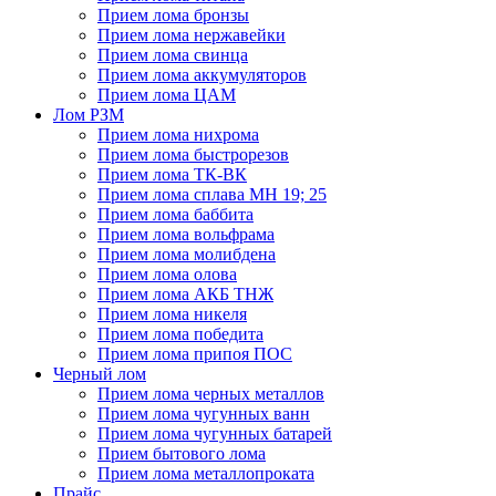
Прием лома бронзы
Прием лома нержавейки
Прием лома свинца
Прием лома аккумуляторов
Прием лома ЦАМ
Лом РЗМ
Прием лома нихрома
Прием лома быстрорезов
Прием лома ТК-ВК
Прием лома сплава МН 19; 25
Прием лома баббита
Прием лома вольфрама
Прием лома молибдена
Прием лома олова
Прием лома АКБ ТНЖ
Прием лома никеля
Прием лома победита
Прием лома припоя ПОС
Черный лом
Прием лома черных металлов
Прием лома чугунных ванн
Прием лома чугунных батарей
Прием бытового лома
Прием лома металлопроката
Прайс