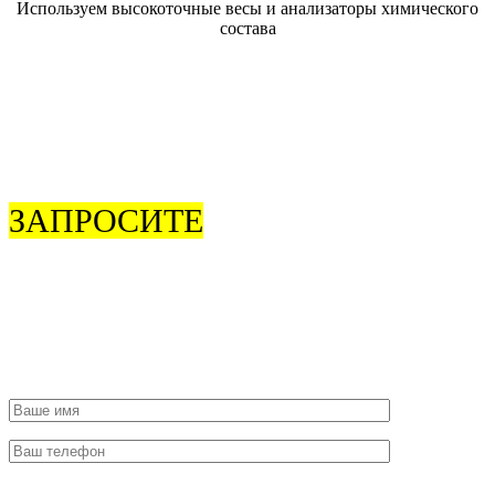
Используем высокоточные весы и анализаторы химического
состава
ЗАПРОСИТЕ
ОБРАТНЫЙ
ЗВОНОК
Чтобы согласовать время приезда или задать интересующие
вас вопросы об услугах, звоните
8 (925) 506-77-79
.