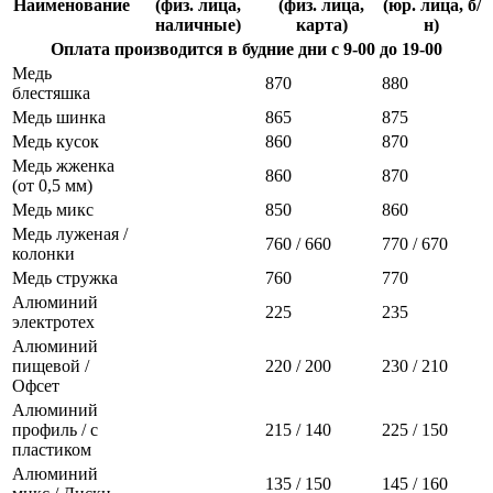
Наименование
(физ. лица,
(физ. лица,
(юр. лица, б/
наличные)
карта)
н)
Оплата производится в будние дни с 9-00 до 19-00
Медь
870
880
блестяшка
Медь шинка
865
875
Медь кусок
860
870
Медь жженка
860
870
(от 0,5 мм)
Медь микс
850
860
Медь луженая /
760 / 660
770 / 670
колонки
Медь стружка
760
770
Алюминий
225
235
электротех
Алюминий
пищевой /
220 / 200
230 / 210
Офсет
Алюминий
профиль / с
215 / 140
225 / 150
пластиком
Алюминий
135 / 150
145 / 160